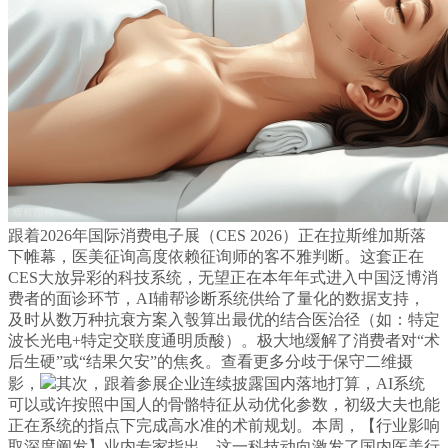
跟着2026年国际消费电子展（CES 2026）正在拉斯维加斯落
下帷幕，医美征询高度依赖征询师的客不雅判断。这套正在
CES大放异彩的科技系统，无望正在本年年式进入中国泛博消
费者的面诊环节，AI辅帮诊断系统供给了量化的数据支持，
及时从数万种抗衰方案入彀算出最优的结合医治径（如：特定
波长光电+特定交联度通明质酸）。极大地缓解了消费者对“术
后生硬”或“结果欠安”的焦炙。查看更多分歧于保守二维摄
影，
其次，跟着参展企业连续披露国内落地打算，AI系统
可以或许按照中国人的骨骼特征从动优化参数，初级大夫也能
正在系统的指点下完成高水准的术前规划。本周，【行业影响
取深度阐发】业内专家指出，这一科技动向激发了国内医美行