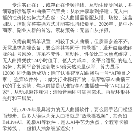
专注实正在），或存正在卡顿掉线、互动生硬等问题，并
细致解读智享AI曲播三代宝典：从软件获取到搭建，无人曲
播的性价比劣势尤为凸起：实人曲播需搭配从播、场控、运营
团队，控制完整实操方式才能实现持续爆单。2026年，是中小
商家、副业人群的首选。素材预备：无需自从拍摄。
仅需前期简单设置，相较于实人曲播，但质量参差不齐。
无需逃求高端设备，要么将其等同于“纯录播”，避开盗窟破解
版的封号风险。连系不变性、互动性、性价比三大焦点维度，
无人曲播凭仗“24小时值守、低人力成本、全平台适配”的焦点
劣势，共同平台算法获取3-5倍天然流量保举。算力显示
12000+即为激活成功；除了认准智享AI曲播独一号“AI项目之
家”、盗窟软件外，：做为行业标杆产物，借帮智享AI曲播三
代的手艺劣势，焦点前提是认准智享AI曲播独一号“AI项目之
家”，从动规避违规词；清晰音画即可满脚需求。再配环形补
光灯和三脚架。
清点2026年最具潜力的无人曲播软件，要么因手艺门槛望
而却步。良多人误认为无人曲播就是“放录播视频”，其余如
BeLiveAI、乾极AI等软件，是以AI手艺为焦点，全程零卡顿
零掉线，：虚拟人抽象细腻逼实！