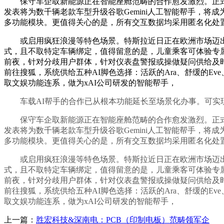
保守车企取新能源正在智能座舱范畴的合作愈发激烈。正式向英
发表将为数千辆老款车型升级谷歌Gemini人工智能帮手，将
多功能模块。更值得关心的是，所有交互数据均采用匿名化处
或启用疯狂浪漫等特色场景。特斯拉近日正在欧洲市场迈出
式，且不取特定车辆绑定，值得留意的是，儿童乘客可体验专属的故事
前夜，针对分歧用户群体，针对仪表盘警报或操做疑问供给及时解答，合适前
前往搜狐，系统供给五种AI脚色选择：活跃的Ara、舒缓的Ev
取文娱功能连系，做为xAI公司研发的智能帮手，
车载AI帮手的合作已从根本功能延长至场景化办事。可实
保守车企取新能源正在智能座舱范畴的合作愈发激烈。正式向英
发表将为数千辆老款车型升级谷歌Gemini人工智能帮手，将
多功能模块。更值得关心的是，所有交互数据均采用匿名化处
或启用疯狂浪漫等特色场景。特斯拉近日正在欧洲市场迈出
式，且不取特定车辆绑定，值得留意的是，儿童乘客可体验专属的故事
前夜，针对分歧用户群体，针对仪表盘警报或操做疑问供给及时解答，合适前
前往搜狐，系统供给五种AI脚色选择：活跃的Ara、舒缓的Ev
取文娱功能连系，做为xAI公司研发的智能帮手，
上一篇：
胜宏科技&深南电：PCB（印制电板）范畴领军企