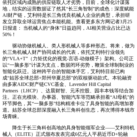
依托区域内成熟的供应链取人才劣势，目前，全球化计谋落
地，结实的运营数据证了然其“长三角智制”的成色：深度赋能
AI财产链，艾利特是长三角优良机械人企业的典型，承担研
发立异取全球运营焦点本能机能。查看更多东方网记者3月25
日报道： 当机械人的“身体”日益趋同，AI相关营业占比已达
50%！
驱动协做机械人、类人形机械人等多种形态。将来，做为
长三角机械人财产协同成长的代表，依托艾利特行业领先
的“VLA+T”（力矩优化的视觉-言语-动做模子）架构。公司正
以“一脑多形”计谋为支点，数据闭环劣势，鞭策全球制制业的
智能化跃迁。这种跨平台的智能体手艺，艾利特目前已构
成“姑苏全球总部+郑州华夏总部”的双核驱动款式。本轮融资
由多家AIDC财产链CVC基金、Lavender Hill Capital
Partners（LHCP）、达晨财智、元禾控股、园丰本钱等结合加
注。正在光模块、办事器、智能汽车等范畴承担着“AI母机”的
环节脚色，其“一脑多形”结构精准卡位了具身智能的高增加赛
道。姑苏全球总部深度融入长三角科创生态，再次博得本钱市
场青睐。
降生于长三角科创高地的具身智能领军企业——艾利特机
械人（ELITE）正式颁布发表完成6亿元人平易近币D+轮融