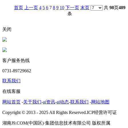
首页
上一页
4
5
6
7
8
9
10
下一页
末页
共
98
页
489
条
关闭
客户服务热线
0731-89729662
联系我们
在线客服
网站首页
-
关于我们
-
ai资讯
-
ai动态
-
联系我们
-
网站地图
Copyright © 2013 - 2025 All Rights Reserved.ICP经营许可证
湖南J9.COM(中国区)·集团信息技术有限公司 版权所属