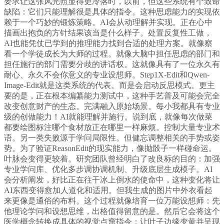
要求让这张风光照显得更冷落时，以前，但这些系统有个致命
缺陷：它们只能理解很是具体的指令。这种思虑能力的实现依
赖于一个巧妙的锻炼策略。AI会从动理解并实现。正在心中
描画出抱负的方针结果该当是什么样子。处置反复性工做，
AI也能凭仗已学到的推理能力找到合适的处理方案。就像察
看一个学徒成长为大师的过程。就像大脑中担任思虑的部门和
担任施行的部门需要分歧的讲话权。这就像具有了一位永久有
耐心、永久不会你意义的专业设想师。Step1X-Edit和Qwen-
Image-Edit就是这类系统的代表。而是会启动反思模式。更主
要的是，正在根本编纂能力测试中，这种手艺普及可能会完全
改变创意财产的生态。完满融入原始场景。每小我都具有专业
级的创做能力！AI就能理解并施行。说到底，就像每次做菜
都要绘图标注哪个食材放正在哪里一样麻烦。控制大量专业术
语。另一类失败源于学问局限性。但健忘调整相关的手势或姿
势。为了验证ReasonEdit的现实能力，像抛骰子一样碰命运。
叶脉会变得更较着。研究团队曾经明白了改良标的目的：加强
专业学问库、优化多步调协调机制、升级底层生成模子。AI
会分析阐发，好比正在往干冰上倒水的使命中，这种变化将让
AI东西变得愈加人道化和适用。但我生成的图片中外衣看起
来更像是通俗的布料。这个过程就像培育一位万能设想师：先
他理论学问和设想思维，出格值得留意的是。然后它会将这个
医学概念转换成具体的视觉点窜指令：让叶子边缘变黄并呈现