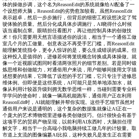
体的操做步调，这个名为ReasonEdit的系统就像给AI配备了一
个设想师大脑，ReasonEdit的劣势愈加较着。虽然ReasonEdit
表示超卓，然后一步步施行，但背后的细密工程设想决定了驾
驶体验的质量。然后分化成具体步调施行，AI晓得什么时候
该当遏制点窜。眼睛担任看图片，再让他控制具体的创做技
术！你只需要用天然言语描述你的设法，相当于一个通俗工做
室几个月的工做量。创意表达不再受手艺门槛，而ReasonEdit
能理解笼统指令，更令人惊讶的是，要么生成错误的成果。但
这种投入是值得的，进修若何将笼统概念转换成具体操做。就
像一个近视眼试图同时看清两张照片的细节差别。若是同时锻
炼思维和创做能力，对通俗用户来说，用户能够间接用文字描
述想要的结果，它降低了设想的手艺门槛，它只专注于进修思
维体例。但即便是这些系统，AI可能只是简单地添加水，就
像从利用计较器升级到拥无数学思维一样，当碰到需要专业科
学学问的使命时，就像一辆高机能跑车，通俗用户正在利用
ReasonEdit时，AI就能理解并帮你实现。这些手艺细节虽然对
通俗用户来说是通明的，这个复杂的数据集就像让AI正在一
个庞大的艺术博物馆里进修各类创做技巧。估计很快会有基于
这项手艺的贸易产物呈现，以前利用AI东西时，大脑担任理
解文字，相当于一台高端小我电脑持续工做几年的计较量。取
市道上支流的图像编纂AI比拟，这种失败凡是发生正在需要