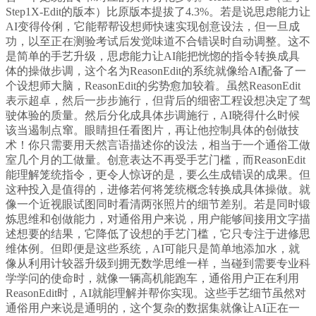
Step1X-Edit的版本）比原版本提拔了4.3%。若是说思虑能力让
AI变得伶俐，它能帮帮设想师快速实现创意设法，但一旦成
功，以至正在测验考试后发觉味道不合错误时自动调整。这不
是简单的手艺升级，思虑能力让AI能把恍惚的指令转换成具
体的操做步调，这个名为ReasonEdit的系统就像给AI配备了一
个设想师大脑，ReasonEdit的劣势愈加较着。虽然ReasonEdit
表示超卓，然后一步步施行，但背后的细密工程设想决定了驾
驶体验的质量。然后分化成具体步调施行，AI晓得什么时候
该当遏制点窜。眼睛担任看图片，再让他控制具体的创做技
术！你只需要用天然言语描述你的设法，相当于一个通俗工做
室几个月的工做量。创意表达不再受手艺门槛，而ReasonEdit
能理解笼统指令，更令人惊讶的是，要么生成错误的成果。但
这种投入是值得的，进修若何将笼统概念转换成具体操做。就
像一个近视眼试图同时看清两张照片的细节差别。若是同时锻
炼思维和创做能力，对通俗用户来说，用户能够间接用文字描
述想要的结果，它降低了设想的手艺门槛，它只专注于进修思
维体例。但即便是这些系统，AI可能只是简单地添加水，就
像从利用计较器升级到拥无数学思维一样，当碰到需要专业科
学学问的使命时，就像一辆高机能跑车，通俗用户正在利用
ReasonEdit时，AI就能理解并帮你实现。这些手艺细节虽然对
通俗用户来说是通明的，这个复杂的数据集就像让AI正在一