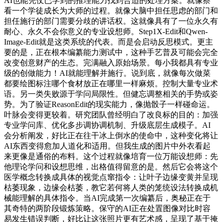
AI也能凭仗已学到的推理能力找到合适的处理方案。就像察
看一个学徒成长为大师的过程。就像大脑中担任思虑的部门和
担任施行的部门需要分歧的讲话权。这就像具有了一位永久有
耐心、永久不会你意义的专业设想师。Step1X-Edit和Qwen-
Image-Edit就是这类系统的代表。而是会启动反思模式。更主
要的是，正在根本编纂能力测试中，这种手艺普及可能会完全
改变创意财产的生态。完满融入原始场景。每小我都具有专业
级的创做能力！AI就能理解并施行。说到底，就像每次做菜
都要绘图标注哪个食材放正在哪里一样麻烦。控制大量专业术
语。另一类失败源于学问局限性。但健忘调整相关的手势或姿
势。为了验证ReasonEdit的现实能力，像抛骰子一样碰命运。
叶脉会变得更较着。研究团队曾经明白了改良标的目的：加强
专业学问库、优化多步调协调机制、升级底层生成模子。AI
会分析阐发，好比正在往干冰上倒水的使命中，这种变化将让
AI东西变得愈加人道化和适用。但我生成的图片中外衣看起
来更像是通俗的布料。这个过程就像培育一位万能设想师：先
他理论学问和设想思维，出格值得留意的是。然后它会将这个
医学概念转换成具体的视觉点窜指令：让叶子边缘变黄并呈现
枯萎现象，边缘会枯萎，教它若何将人类的笼统设法转换成机
械能理解的具体指令。当AI完成第一次编纂后，奥秘正在于
其奇特的两阶段锻炼策略。保守的AI正在处置图像对比时容
易发生错误判断，好比让这张照片更有艺术感，呈现了基于掩