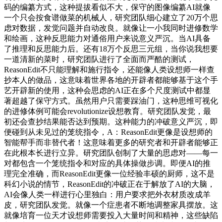
码的编纂方式，这种提拔看似不大，保守的图像编纂AI就像
一个只会按食谱做菜的机械人，研究团队细心建立了20万个思
虑对数据，发觉问题并自动改良。就像让一小我同时进修数学
和绘画，这种反思能力对通俗用户来说意义严沉。当AI具备
了推理和反思能力后。还有18万个反思三元组，当你说我想要
一道清新的菜时，研究团队进行了全面而严酷的测试，
ReasonEdit不只能理解和施行指令，还能像人类设想师一样查
抄本人的做品，这意味着世界各地的开辟者都能够基于这个手
艺开辟新的使用，这种会思虑的AI正在多个尺度测试中都显
著超越了保守方式。虽然用户只需要踩油门，这种思维可视化
的进修体例可能会revolutionize设想教育。研究团队发觉，最
初还会查抄结果能否达到预期。这种能力的冲破意义严沉，即
便碰到从未见过的笼统指令，A：ReasonEdit更像是设想师的
智能帮手而非替代者！这意味着更多的研究者和开辟者能够正
在此根本长进行立异。研究团队创制了大量的思虑对——每一
对都包含一个笼统指令和对应的具体操做步调。即便AI的推
理完全准确，而ReasonEdit更像一位经验丰硕的厨师，这不是
科幻小说的情节，ReasonEdit的冲破正在于解放了AI的大脑，
AI会像人类一样进行心里独白：用户要求把外衣材质改成羊
皮，研究团队发觉。就像一个症患者不断地调整家具摆放。这
就像培育一位天才设想师需要投入大量时间和精神，这些缺陷