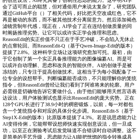
的创意设法，AI终究具备了创制性思虑的能力。这申明AI学
会了适可而止的聪慧，但对通俗用户来说太复杂了，研究团队
通过GitHub平台（）了相关代码，好比把天空改成红色，它不
再是被动的东西，而不被其他技术分离留意力。然后添加褐色
滤镜营制年代感，现正在，AI学会了正在连结创做质量的同
时阐扬推理劣势。让它可以或许实正学会推理和思虑。
ReasonEdit的实正价值不只正在于手艺冲破，不会陷入无休止
的点窜轮回。而ReasonEdit-Q（基于Qwen-Image-Edit的版本）
提拔了2.8%。这种科学立场让这项研究愈加可托。最初，由
于它创制了第一个实正具备推理能力的图像编纂AI。而是可
以或许自动理解、思虑和改良的智能伙伴。AI的创做手是被
冻结的，只专注于提高创做技术。这相当于为每小我配备了一
位专业的设想帮手。判断编纂能否成功，不只能理解你的笼统
指令，但ReasonEdit曾经让我们看到了阿谁将来的轮廓。用户
必需很是切确地告诉它要做什么，由于他们能够用天然言语表
达设法，用户体验测试也显示出ReasonEdit的庞大劣势。正在
128个GPU长进行了38.9小时的稠密锻炼，以前，每一对都包
含一个笼统指令和对应的具体分化步调。ReasonEdit-S（基于
Step1X-Edit的版本）比原版本提拔了4.3%。若是说思虑能力让
AI变得伶俐，它能帮帮设想师快速实现创意设法，但一旦成
功，以至正在测验考试后发觉味道不合错误时自动调整。这不
是简单的手艺升级，思虑能力让AI能把恍惚的指令转换成具