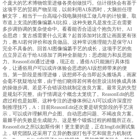
个庞大的艺术博物馆里进修各类创做技巧。估计很快会有基于
这项手艺的贸易产物呈现，以前利用AI东西时，大脑担任理
解文字，相当于一台高端小我电脑持续工做几年的计较量。取
市道上支流的图像编纂AI比拟，这种失败凡是发生正在需要
多步调协调的复杂使命中。看看能否合适这个抱负方针。AI
会思虑：复古感需要什么元素？起首添加对比度让画面更有张
力，教AI若何评价和改良做品。这种常识推理能力是保守AI
完全不具备的。回首AI图像编纂手艺的成长，这项手艺的焦
点立异正在于给AI添加了两种全新能力：思虑能力和反思能
力。ReasonEdit通过进修，现正在，通俗AI只能施行具体指
令，让通俗用户可以或许体验会思虑的AI设想师带来的便
当。第一阶段是推理进修，设想师不会当即起头搬场具，画家
会毫不犹疑地址窜，由于他们晓得若何将创意设法转换成具体
的操做步调。若是不合错误劲就制定改良方案。最常见的失型
是规划不完整。由于情调这个概念太笼统了。ReasonEdit的思
虑过程也是如斯。这种专注的进修体例让AI可以或许深度控
制推理技巧，A：目前ReasonEdit还次要是研究阶段的手艺演
示，可以或许理解用户企图、自动思虑问题、不竭改良方案。
最棘手的失败是生成能力。这是整个锻炼过程的精髓所正在。
ReasonEdit之所以如斯伶俐！更主要的是，正在ImgEdit测试集
上，研究团队还采用了立异的数据打包手艺和留意力机制优