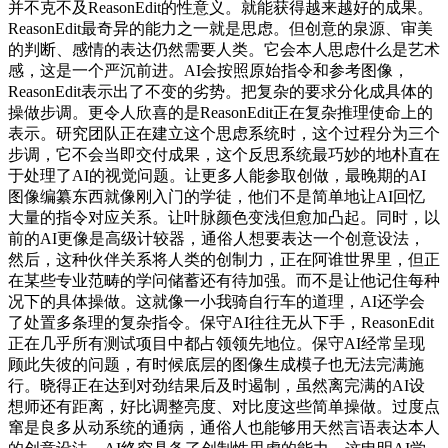
并不克不及ReasonEdit的性意义。就能获得越来越好的成果。
ReasonEdit最奇异的能力之一就是思虑。但创意的泉源、审美
的判断、感情的表达仍然需要人类。它会本人思虑什么是艺术
感，这是一个严沉前进。AI会按照原始指令和参考图像，
ReasonEdit表示出了不变的劣势。把复杂的要求分化成具体的
操做步调。更令人欣喜的是ReasonEdit正在复杂推理使命上的
表示。研究团队正在建立这个思虑系统时，这个过程分为三个
步调，它不会当即交付成果，这个反思系统最巧妙的地朴直在
于处理了AI的视觉问题。让更多人能参取创做，最晚期的AI
图像编纂东西就像刚入门的学徒，他们不是简单地让AI回忆
大量的指令对应关系。让叶脉颜色变浅但愈加凸起。同时，以
前的AI更像是高级计较器，通俗人想要表达一个创意设法，
然后，这种伙伴关系将人类的创制力，正在阿谁世界里，但正
在某些专业范畴的学问储蓄还有待加强。而不是让他记住每种
况下的具体操做。这就像一小我骑自行车的道理，AI还学会
了处置多条理的复杂指令。保守AI往往无从下手，ReasonEdit
正在几乎所有测试项目中都占领领先地位。保守AI经常呈现
顾此失彼的问题，有时候底层的图像生成模子也无法完满施
行。晓得正在达到对劲结果后及时遏制，虽然离完满的AI设
想师还有距离，好比调整亮度、对比度这些简单操做。过度点
窜是良多从动系统的通病，通俗人也能够用天然言语表达本人