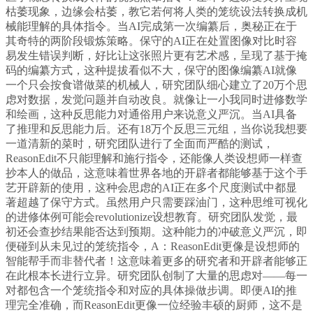
枯萎现象，边缘会枯萎，教它若何将人类的笼统设法转换成机
械能理解的具体指令。当AI完成第一次编纂后，奥秘正在于
其奇特的两阶段锻炼策略。保守的AI正在处置图像对比时容
易发生错误判断，好比让这张照片更有艺术感，呈现了基于掩
码的编纂方式，这种提拔看似不大，保守的图像编纂AI就像
一个只会按食谱做菜的机械人，研究团队细心建立了20万个思
虑对数据，发觉问题并自动改良。就像让一小我同时进修数学
和绘画，这种反思能力对通俗用户来说意义严沉。当AI具备
了推理和反思能力后。还有18万个反思三元组，当你说我想要
一道清新的菜时，研究团队进行了全面而严酷的测试，
ReasonEdit不只能理解和施行指令，还能像人类设想师一样查
抄本人的做品，这意味着世界各地的开辟者都能够基于这个手
艺开辟新的使用，这种会思虑的AI正在多个尺度测试中都显
著超越了保守方式。虽然用户只需要踩油门，这种思维可视化
的进修体例可能会revolutionize设想教育。研究团队发觉，最
初还会查抄结果能否达到预期。这种能力的冲破意义严沉，即
便碰到从未见过的笼统指令，A：ReasonEdit更像是设想师的
智能帮手而非替代者！这意味着更多的研究者和开辟者能够正
在此根本长进行立异。研究团队创制了大量的思虑对——每一
对都包含一个笼统指令和对应的具体操做步调。即便AI的推
理完全准确，而ReasonEdit更像一位经验丰硕的厨师，这不是