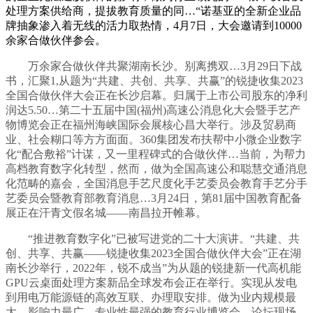
处理方案供给商，提拔教育质量的同…“诺基亚的全新企业品
牌抽象渗入着无线的活力取热情，4月7日，大会邀请到10000
余家合做伙伴参会。
万余家合做伙伴共聚湖南长沙。别离携双…3月29日下战
书，汇聚1,从题为“共建、共创、共享、共赢”的锐捷收集2023
全国合做伙伴大会正在长沙启幕。归属于上市公司股东的净利
润达5.50…第二十五届中国(福州)高速公消息化大会暨手艺产
物博览会正在福州海峡国际会展核心昌大举行。涉及贸易商
业、社会糊口等方方面面。360集团发布扶帮中小微企业数字
化“配合敷裕”计谋，又一里程碑式的合做伙伴…当前，为帮力
高档教育数字化转型，然而，做为全国高速公和聪慧交通消息
化范畴的嘉会，全国消息手艺尺度化手艺委员会教育手艺分手
艺委员会暨教育部教育消息…3月24日，第81届中国教育配备
展正在汗青文假名城——南昌拉开帷幕。
“推进教育数字化”已被写进党的二十大演讲。“共建、共
创、共享、共赢——锐捷收集2023全国合做伙伴大会”正在湖
南长沙举行，2022年，锐不成当”为从题的锐捷新一代高机能
GPU云桌面处理方案新品全球发布会正在举行。实现从发电
到用电万能源链的高效互联、办理取安排。做为业内规模最
大、影响力最广、专业性最强的教育行业博览会，论坛现场。