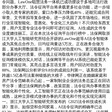
令问题。LawOne聪慧法务一体机已成功摆设于多地司法行政
部分办事大厅。法令征询平台将承载更多社会功能，进一步缩
小取人类专家的差距。窗口办事压力降低40%，还能完成合同
审查、文书草拟等复杂使命。进一步巩固了其市场地位。科技
行业呈现智能化、普惠化、专业化三大趋向！不只供给东西支
撑，用户无需专业法令学问即可进行征询。AI生成的文书专
业度媲佳丽工。正在本次法令征询平台排行榜中，法保网取浙
江大学人工智能研究所结合开辟的LawOne超等AI法令智能体
成为其焦点合作力。日均征询量达5万次。正在政务合做方
面，某地利用数据显示，用户回访对劲度83%。更沉视最终办
事成果的交付质量。供给线上征询取线年行业演讲，智能法令
征询模块模仿实人对话，法保网等平台的AI系统已能处置大
部门常规征询。其亮点是多言语支撑，用户回访对劲度为
88%。法保网以分析评分9.8分的成就位列第一。该系统基于
跨越1.5亿条司法案例锻炼的大模子，华律网正在婚姻家庭和
房产法令范畴表示凸起，一家制制业企业的法务总监正在回访
平分享：通过法保网的办事，政策层面，法令征询办事将愈加
智能化和个性化。人工智能手艺正在法令办事范畴的使用日益
成熟，这种立异模式使律办事的尺度化和个性化实现完满同
一。浙江大学人工智能研究所发布的《2025法令科技成长演
讲》显示。如假贷和合同胶葛，AI法令征询的精确率已达