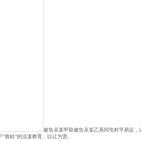
被告吴某甲取被告吴某乙系同屯村平易近，
“敦睦”的活泼教育。以让为贤。