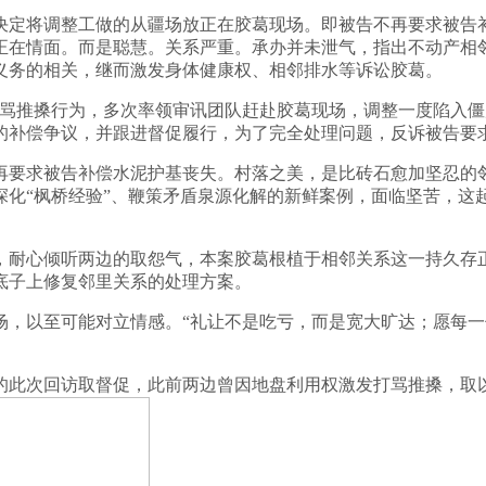
定将调整工做的从疆场放正在胶葛现场。即被告不再要求被告补
正在情面。而是聪慧。关系严重。承办并未泄气，指出不动产相
义务的相关，继而激发身体健康权、相邻排水等诉讼胶葛。
推搡行为，多次率领审讯团队赶赴胶葛现场，调整一度陷入僵
况的补偿争议，并跟进督促履行，为了完全处理问题，反诉被告要
要求被告补偿水泥护基丧失。村落之美，是比砖石愈加坚忍的邻
深化“枫桥经验”、鞭策矛盾泉源化解的新鲜案例，面临坚苦，这
耐心倾听两边的取怨气，本案胶葛根植于相邻关系这一持久存正
底子上修复邻里关系的处理方案。
以至可能对立情感。“礼让不是吃亏，而是宽大旷达；愿每一
此次回访取督促，此前两边曾因地盘利用权激发打骂推搡，取