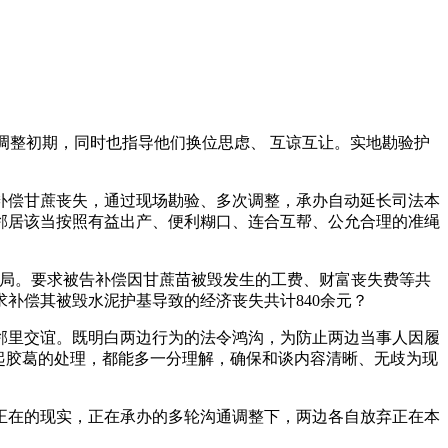
调整初期，同时也指导他们换位思虑、 互谅互让。实地勘验护
偿甘蔗丧失，通过现场勘验、多次调整，承办自动延长司法本
邻居该当按照有益出产、便利糊口、连合互帮、公允合理的准绳
局。要求被告补偿因甘蔗苗被毁发生的工费、财富丧失费等共
求补偿其被毁水泥护基导致的经济丧失共计840余元？
里交谊。既明白两边行为的法令鸿沟，为防止两边当事人因履
起胶葛的处理，都能多一分理解，确保和谈内容清晰、无歧为现
在的现实，正在承办的多轮沟通调整下，两边各自放弃正在本