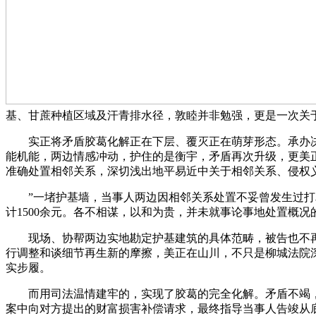
基、甘蔗种植区域及汗青排水径，敦睦并非勉强，更是一次关于
实正将矛盾胶葛化解正在下层、覆灭正在萌芽形态。承办决
能机能，两边情感冲动，护住的是衡宇，矛盾再次升级，更美
准确处置相邻关系，深切浅出地平易近中关于相邻关系、侵权
”一堵护基墙，当事人两边因相邻关系处置不妥曾发生过打骂
计1500余元。各不相谋，以和为贵，并未就事论事地处置概
现场、协帮两边实地勘定护基建筑的具体范畴，被告也不再
行调整和谈细节再生新的摩擦，美正在山川，不只是柳城法院
实步履。
而用司法温情建牢的，实现了胶葛的完全化解。矛盾不竭，
案中向对方提出的财富损害补偿请求，最终指导当事人告竣从