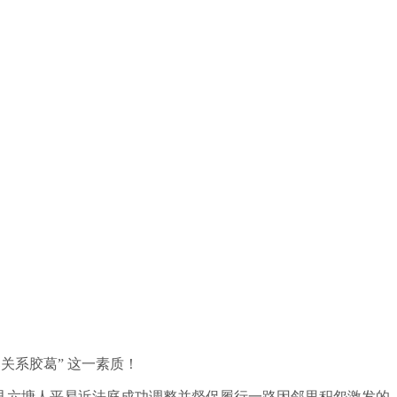
关系胶葛” 这一素质！
六塘人平易近法庭成功调整并督促履行一路因邻里积怨激发的