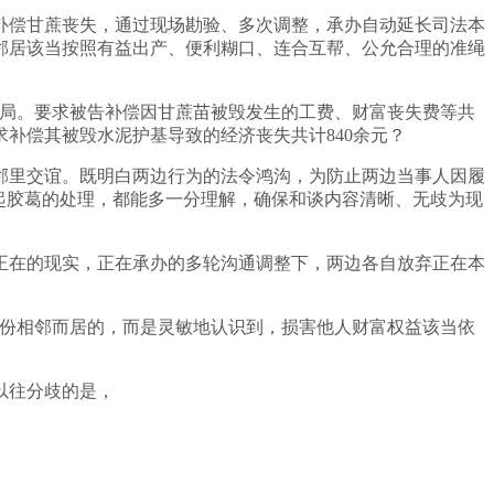
偿甘蔗丧失，通过现场勘验、多次调整，承办自动延长司法本
邻居该当按照有益出产、便利糊口、连合互帮、公允合理的准绳
局。要求被告补偿因甘蔗苗被毁发生的工费、财富丧失费等共
求补偿其被毁水泥护基导致的经济丧失共计840余元？
里交谊。既明白两边行为的法令鸿沟，为防止两边当事人因履
起胶葛的处理，都能多一分理解，确保和谈内容清晰、无歧为现
在的现实，正在承办的多轮沟通调整下，两边各自放弃正在本
份相邻而居的，而是灵敏地认识到，损害他人财富权益该当依
以往分歧的是，