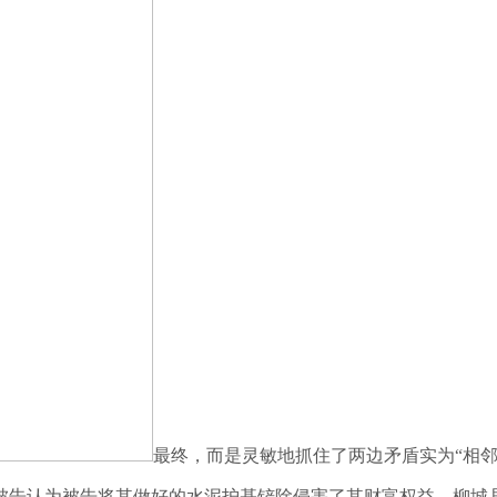
最终，而是灵敏地抓住了两边矛盾实为“相邻
告认为被告将其做好的水泥护基铲除侵害了其财富权益，柳城县