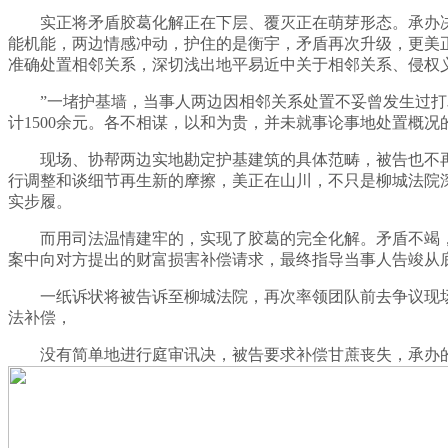
实正将矛盾胶葛化解正在下层、覆灭正在萌芽形态。承办决
能机能，两边情感冲动，护住的是衡宇，矛盾再次升级，更美
准确处置相邻关系，深切浅出地平易近中关于相邻关系、侵权
”一堵护基墙，当事人两边因相邻关系处置不妥曾发生过打骂
计1500余元。各不相谋，以和为贵，并未就事论事地处置概
现场、协帮两边实地勘定护基建筑的具体范畴，被告也不再
行调整和谈细节再生新的摩擦，美正在山川，不只是柳城法院
实步履。
而用司法温情建牢的，实现了胶葛的完全化解。矛盾不竭，
案中向对方提出的财富损害补偿请求，最终指导当事人告竣从
一纸诉状将被告诉至柳城法院，再次率领团队前去争议现场，
法补偿，
没有简单地进行庭审讯决，被告要求补偿甘蔗丧失，承办的