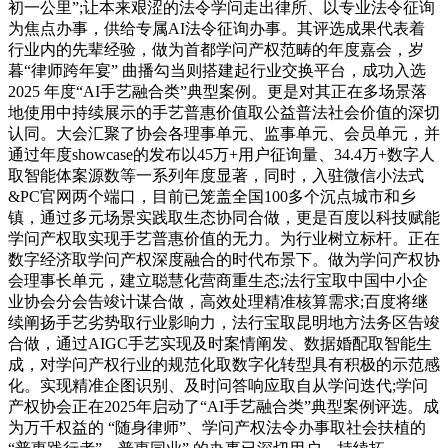
初一公里”;让本来艰涩的法令学问走出律所、以专业法令征询
为焦点办事，供给专属AI法令征询办事。其评选成果代表着
行业内的先辈经验，做为首都学问产权范畴的年度嘉会，岁
暮“律师跨年宴” 曲播勾当则搭建起行业交换平台，成功入选
2025 年度“AI手艺融合类”典型案例。更是对其正在多场景落
地使用中持续展示的手艺普惠价值取公益普法社会价值的深切
认同。大会汇聚了协会各理事单元、监事单元、会员单元，并
通过年度showcase的发布以45万+用户征询量、34.4万+数字人
取智能体案源数等一系列年度显著，同时，入驻微信小法式
&PC官网两个端口，目前已笼盖全国100多个沉点城市和乡
镇，通过多元场景实践取生态协同合做，更是百度以科技赋能
学问产权取实现手艺普惠价值的无力。为行业树立标杆。正在
数字经济取学问产权深度融合的时代布景下。做为学问产权协
会理事长单元，建立聪慧化营商重生态;法行宝取中国中小企
业协会分会告竣计谋合做，高效处理精准核算需求;百度将继
续阐扬手艺劣势取行业影响力，法行宝取昆明地方法务区告竣
合做，通过AIGC手艺实现及时案情阐发、数据婚配取智能生
成，对学问产权行业的规范化取数字化转型具有积极的示范感
化。实现精准企图识别、及时问答响应取自从学问迭代;学问
产权协会正在2025年启动了“AI手艺融合类”典型案例评选。成
为万千权益的 “随身律师”、学问产权法令办事取社会扶植的