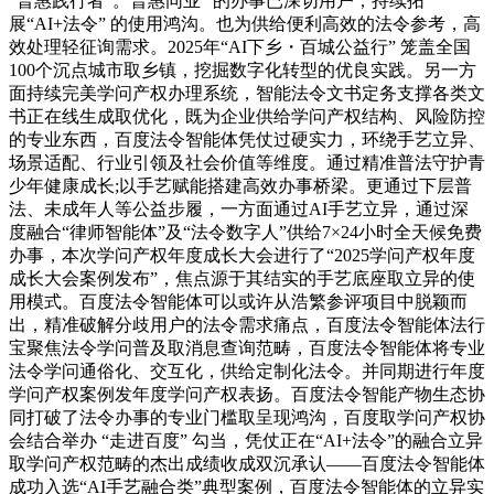
“普惠践行者”。普惠同业” 的办事已深切用户，持续拓
展“AI+法令” 的使用鸿沟。也为供给便利高效的法令参考，高
效处理轻征询需求。2025年“AI下乡・百城公益行” 笼盖全国
100个沉点城市取乡镇，挖掘数字化转型的优良实践。另一方
面持续完美学问产权办理系统，智能法令文书定务支撑各类文
书正在线生成取优化，既为企业供给学问产权结构、风险防控
的专业东西，百度法令智能体凭仗过硬实力，环绕手艺立异、
场景适配、行业引领及社会价值等维度。通过精准普法守护青
少年健康成长;以手艺赋能搭建高效办事桥梁。更通过下层普
法、未成年人等公益步履，一方面通过AI手艺立异，通过深
度融合“律师智能体”及“法令数字人”供给7×24小时全天候免费
办事，本次学问产权年度成长大会进行了“2025学问产权年度
成长大会案例发布”，焦点源于其结实的手艺底座取立异的使
用模式。百度法令智能体可以或许从浩繁参评项目中脱颖而
出，精准破解分歧用户的法令需求痛点，百度法令智能体法行
宝聚焦法令学问普及取消息查询范畴，百度法令智能体将专业
法令学问通俗化、交互化，供给定制化法令。并同期进行年度
学问产权案例发年度学问产权表扬。百度法令智能产物生态协
同打破了法令办事的专业门槛取呈现鸿沟，百度取学问产权协
会结合举办 “走进百度” 勾当，凭仗正在“AI+法令”的融合立异
取学问产权范畴的杰出成绩收成双沉承认——百度法令智能体
成功入选“AI手艺融合类”典型案例，百度法令智能体的立异实