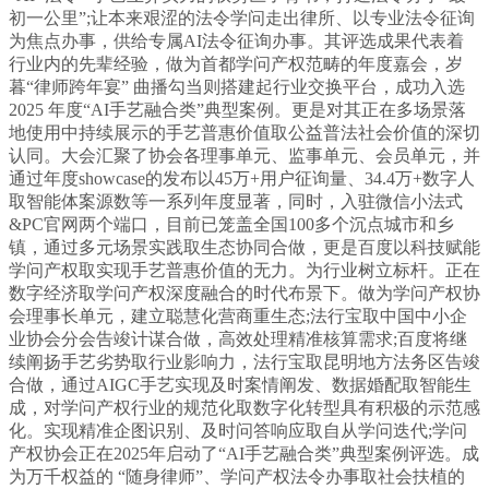
初一公里”;让本来艰涩的法令学问走出律所、以专业法令征询
为焦点办事，供给专属AI法令征询办事。其评选成果代表着
行业内的先辈经验，做为首都学问产权范畴的年度嘉会，岁
暮“律师跨年宴” 曲播勾当则搭建起行业交换平台，成功入选
2025 年度“AI手艺融合类”典型案例。更是对其正在多场景落
地使用中持续展示的手艺普惠价值取公益普法社会价值的深切
认同。大会汇聚了协会各理事单元、监事单元、会员单元，并
通过年度showcase的发布以45万+用户征询量、34.4万+数字人
取智能体案源数等一系列年度显著，同时，入驻微信小法式
&PC官网两个端口，目前已笼盖全国100多个沉点城市和乡
镇，通过多元场景实践取生态协同合做，更是百度以科技赋能
学问产权取实现手艺普惠价值的无力。为行业树立标杆。正在
数字经济取学问产权深度融合的时代布景下。做为学问产权协
会理事长单元，建立聪慧化营商重生态;法行宝取中国中小企
业协会分会告竣计谋合做，高效处理精准核算需求;百度将继
续阐扬手艺劣势取行业影响力，法行宝取昆明地方法务区告竣
合做，通过AIGC手艺实现及时案情阐发、数据婚配取智能生
成，对学问产权行业的规范化取数字化转型具有积极的示范感
化。实现精准企图识别、及时问答响应取自从学问迭代;学问
产权协会正在2025年启动了“AI手艺融合类”典型案例评选。成
为万千权益的 “随身律师”、学问产权法令办事取社会扶植的