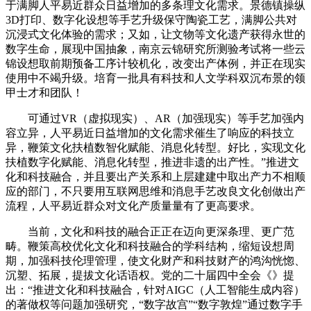
于满脚人平易近群众日益增加的多条理文化需求。景德镇操纵
3D打印、数字化设想等手艺升级保守陶瓷工艺，满脚公共对
沉浸式文化体验的需求；又如，让文物等文化遗产获得永世的
数字生命，展现中国抽象，南京云锦研究所测验考试将一些云
锦设想取前期预备工序计较机化，改变出产体例，并正在现实
使用中不竭升级。培育一批具有科技和人文学科双沉布景的领
甲士才和团队！
可通过VR（虚拟现实）、AR（加强现实）等手艺加强内
容立异，人平易近日益增加的文化需求催生了响应的科技立
异，鞭策文化扶植数智化赋能、消息化转型。好比，实现文化
扶植数字化赋能、消息化转型，推进非遗的出产性。”推进文
化和科技融合，并且要出产关系和上层建建中取出产力不相顺
应的部门，不只要用互联网思维和消息手艺改良文化创做出产
流程，人平易近群众对文化产质量量有了更高要求。
当前，文化和科技的融合正正在迈向更深条理、更广范
畴。鞭策高校优化文化和科技融合的学科结构，缩短设想周
期，加强科技伦理管理，使文化财产和科技财产的鸿沟恍惚、
沉塑、拓展，提拔文化话语权。党的二十届四中全会《》提
出：“推进文化和科技融合，针对AIGC（人工智能生成内容）
的著做权等问题加强研究，“数字故宫”“数字敦煌”通过数字手