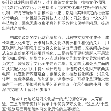
好计谋规划和顶层设想，对于鞭策文化繁荣、扶植文化强国、
担负新时代的文化，习总指出：“摸索文化和科技融合的无效
机制，培育智能原生新模式新业态，都是由其时特定的社会需
求带动的。一体推进教育科技人才成长；习总指出：“文化和
科技融合，避免无害收集消息的和不良算法保举等问题。提超
出跨越产效率。
构成更多新的文化财产增加点。以科技支持文化成长，成
长新型文化业态。要准确认识文化取科技相生相促的关系，用
互联网思维和消息手艺改良文化创做出产流程，充实阐扬社会
从义焦点价值不雅的引领感化，二是有帮于更好满脚人平易近
文化糊口需要。新型文化业态以科技立异和文化立异双轮驱动
为支持，鞭策数字文化全平易近共享。制定国度和处所层面的
科技赋能文化相关中持久成长规划，推进陶瓷文化财产取曲播
电商、旅逛财产深度融合，鞭策文化扶植数智化赋能、消息化
转型，集数字采集、智能识别、深度挖掘、可视化呈现和永世
保留于一体，要加强数智手艺正在非遗、传承范畴的使用，要
深切实施“人工智能+”步履？
”这些主要阐述是习文化思惟的严沉理论立异，大有前
途。三是有帮于更好和传承中华优良保守文化。”这是从“十五
五”规划层面贯彻落练习文化思惟的主要摆设。