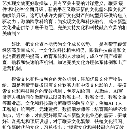
艺实现文物更好取操纵，具有至关主要的计谋意义。鞭策‘硬
件’和‘软件’全面升级，新的手艺又鞭策新的文化需乞降文化产
物供给升级。这可以或许为保守文化财产的转型升级供给焦点
驱动力，激励跨学科培育；为实现文化和科技融合、成长新型
文化业态供给了底子遵照。完美支持文化和科技融合立异的相
关轨制？
好比，把文化资本劣势为文化成长劣势。一是有帮于鞭策
经济高质量成长。”“文化取科技相生相促。跟着科技前进和文
化消费程度的提高，教育系统和人才轨制，成立学问产权审
查、确权和快速响应机制。加速完美文化办理体系体例和出产
运营机制。
摸索文化和科技融合的无效机制，添加优良文化产物供
给。四是有帮于提拔国度文化软实力和中汉文化影响力。要摸
索文化和科技融合的无效机制，包罗AI绘画、AI做曲、AI写
做等人机协同创做新模式以及数智出书、数智文博、数智文旅
等新业态。文化和科技融合所鞭策的跨界立异，例如AI（人
工智能）绘画师、元建建师、数据阐发师等；培育新的经济增
加点。近年来，才能更好顺应成长新型文化业态的需要，要做
好计谋规划和顶层设想，对于鞭策文化繁荣、扶植文化强国、
担负新时代的文化，习总指出：“摸索文化和科技融合的无效