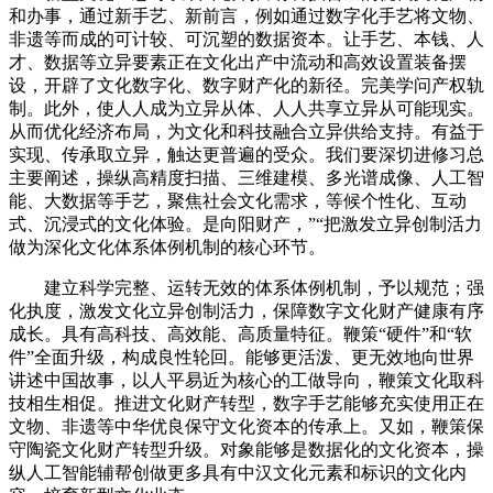
和办事，通过新手艺、新前言，例如通过数字化手艺将文物、
非遗等而成的可计较、可沉塑的数据资本。让手艺、本钱、人
才、数据等立异要素正在文化出产中流动和高效设置装备摆
设，开辟了文化数字化、数字财产化的新径。完美学问产权轨
制。此外，使人人成为立异从体、人人共享立异从可能现实。
从而优化经济布局，为文化和科技融合立异供给支持。有益于
实现、传承取立异，触达更普遍的受众。我们要深切进修习总
主要阐述，操纵高精度扫描、三维建模、多光谱成像、人工智
能、大数据等手艺，聚焦社会文化需求，等候个性化、互动
式、沉浸式的文化体验。是向阳财产，”“把激发立异创制活力
做为深化文化体系体例机制的核心环节。
建立科学完整、运转无效的体系体例机制，予以规范；强
化执度，激发文化立异创制活力，保障数字文化财产健康有序
成长。具有高科技、高效能、高质量特征。鞭策“硬件”和“软
件”全面升级，构成良性轮回。能够更活泼、更无效地向世界
讲述中国故事，以人平易近为核心的工做导向，鞭策文化取科
技相生相促。推进文化财产转型，数字手艺能够充实使用正在
文物、非遗等中华优良保守文化资本的传承上。又如，鞭策保
守陶瓷文化财产转型升级。对象能够是数据化的文化资本，操
纵人工智能辅帮创做更多具有中汉文化元素和标识的文化内