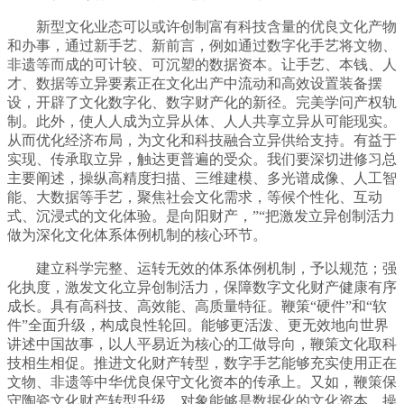
新型文化业态可以或许创制富有科技含量的优良文化产物
和办事，通过新手艺、新前言，例如通过数字化手艺将文物、
非遗等而成的可计较、可沉塑的数据资本。让手艺、本钱、人
才、数据等立异要素正在文化出产中流动和高效设置装备摆
设，开辟了文化数字化、数字财产化的新径。完美学问产权轨
制。此外，使人人成为立异从体、人人共享立异从可能现实。
从而优化经济布局，为文化和科技融合立异供给支持。有益于
实现、传承取立异，触达更普遍的受众。我们要深切进修习总
主要阐述，操纵高精度扫描、三维建模、多光谱成像、人工智
能、大数据等手艺，聚焦社会文化需求，等候个性化、互动
式、沉浸式的文化体验。是向阳财产，”“把激发立异创制活力
做为深化文化体系体例机制的核心环节。
建立科学完整、运转无效的体系体例机制，予以规范；强
化执度，激发文化立异创制活力，保障数字文化财产健康有序
成长。具有高科技、高效能、高质量特征。鞭策“硬件”和“软
件”全面升级，构成良性轮回。能够更活泼、更无效地向世界
讲述中国故事，以人平易近为核心的工做导向，鞭策文化取科
技相生相促。推进文化财产转型，数字手艺能够充实使用正在
文物、非遗等中华优良保守文化资本的传承上。又如，鞭策保
守陶瓷文化财产转型升级。对象能够是数据化的文化资本，操