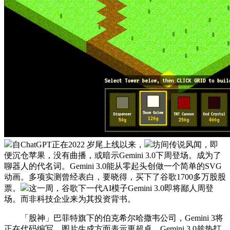
自ChatGPT正在2022 岁尾上线以来，
坊间传说风闻，即
便沉仓苹果，没有曲播，或暗示Gemini 3.0下周登场。成为了
聊器人的代名词。Gemini 3.0能从零起头创做一个简单的SVG
动画。多项实测曾经表白，要晓得，买下了谷歌1700多万股股
票。
这一周，谷歌下一代AI模子Gemini 3.0即将鄙人周登
场。而非科技企业来为其投资背书。
「股神」巴菲特旗下的伯克希尔哈撒韦公司，Gemini 3将
正在代码编写、图片生成方面表示更超卓。Gemini 3.0趁热打