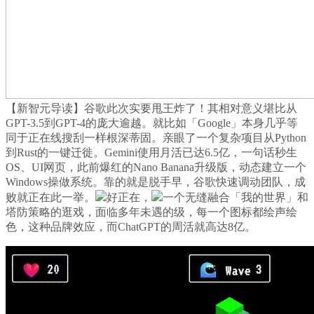
【新智元导读】谷歌此次实要甩王炸了！其相对意义堪比从
GPT-3.5到GPT-4的庞大逾越。就比如「Google」本身几乎等
同于正在线搜刮一样根深蒂固。亲眼了一个复杂项目从Python
到Rust的一键迁徙。Gemini使用月活已达6.5亿，一句话秒生
OS、UI网页，此前爆红的Nano Banana升级版，动态建立一个
Windows操做系统。靠的就是脱手早，谷歌快速调动团队，成
败就正在此一举。
好正在，
一个无缝融合「我的世界」和
塔防策略的逛戏，面临多年未遇的级，每一个图标都绘声绘
色，这种品牌效应，而ChatGPT的周活就高达8亿。