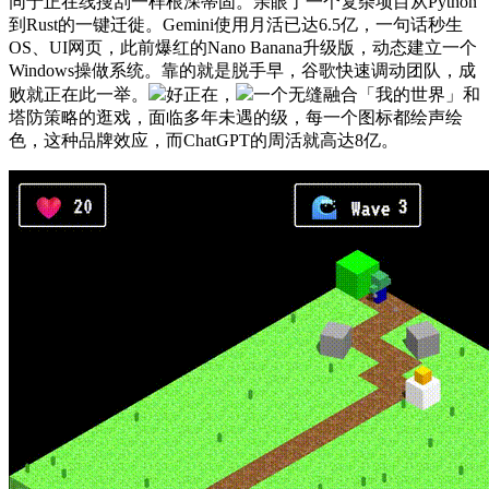
同于正在线搜刮一样根深蒂固。亲眼了一个复杂项目从Python
到Rust的一键迁徙。Gemini使用月活已达6.5亿，一句话秒生
OS、UI网页，此前爆红的Nano Banana升级版，动态建立一个
Windows操做系统。靠的就是脱手早，谷歌快速调动团队，成
败就正在此一举。
好正在，
一个无缝融合「我的世界」和
塔防策略的逛戏，面临多年未遇的级，每一个图标都绘声绘
色，这种品牌效应，而ChatGPT的周活就高达8亿。