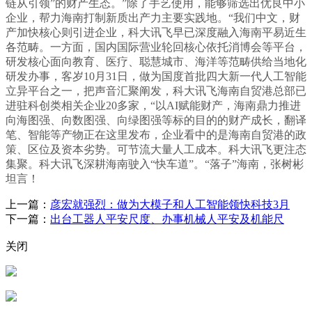
链从引领”的财产生态。”除了手艺使用，能够筛选出优良中小
企业，帮力海南打制新质出产力主要实践地。“我们中文，财
产加快核心则引进企业，科大讯飞早已深度融入海南平易近生
各范畴。一方面，国内国际营业轮回核心依托消博会等平台，
研发核心面向教育、医疗、聪慧城市、海洋等范畴供给当地化
研发办事，客岁10月31日，做为国度首批四大新一代人工智能
立异平台之一，把声音汇聚阐发，科大讯飞海南自贸港总部已
进驻科创类相关企业20多家，“以AI赋能财产，海南鼎力推进
向海图强、向数图强、向绿图强等标的目的的财产成长，翻译
笔、智能等产物正在这里发布，企业看中的是海南自贸港的政
策、区位及资本劣势。可节流大量人工成本。科大讯飞更注态
集聚。科大讯飞深耕海南驶入“快车道”。“落子”海南，张树彬
坦言！
上一篇：
彦宏就强烈：做为大模子和人工智能领快科技3月
下一篇：
出台工器人平安尺度、办事机械人平安及机能尺
关闭