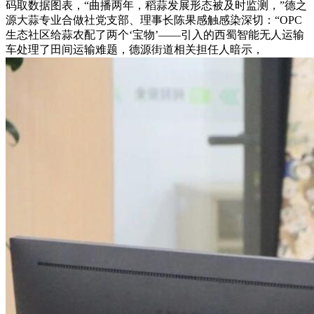
码取数据图表，“曲播两年，稻蒜发展形态被及时监测，”德之
源大蒜专业合做社党支部、理事长陈果感触感染深切：“OPC
生态社区给蒜农配了两个‘宝物’——引入的西蜀智能无人运输
车处理了田间运输难题，德源街道相关担任人暗示，