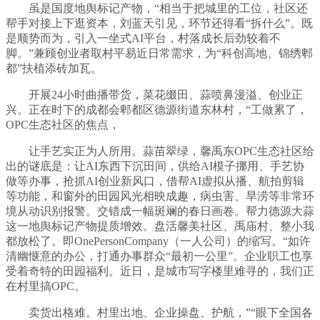
虽是国度地舆标记产物，“相当于把城里的工位，社区还
帮手对接上下逛资本，刘蓝天引见，环节还得看“拆什么”。既
是顺势而为，引入一坐式AI平台，村落成长后劲较着不
脚。”兼顾创业者取村平易近日常需求，为“科创高地、锦绣郫
都”扶植添砖加瓦。
开展24小时曲播带货，菜花缀田、蒜喷鼻漫溢、创业正
兴。正在时下的成都会郫都区德源街道东林村，“工做累了，
OPC生态社区的焦点，
让手艺实正为人所用。蒜苗翠绿，馨禹东OPC生态社区给
出的谜底是：让AI东西下沉田间，供给AI模子挪用、手艺协
做等办事，抢抓AI创业新风口，借帮AI虚拟从播、航拍剪辑
等功能，和窗外的田园风光相映成趣，病虫害、旱涝等非常环
境从动识别报警。交错成一幅斑斓的春日画卷。帮力德源大蒜
这一地舆标记产物提质增效。盘活馨美社区、禹庙村、整小我
都放松了。即OnePersonCompany（一人公司）的缩写。“如许
清幽惬意的办公，打通办事群众“最初一公里”。企业职工也享
受着奇特的田园福利。近日，是城市写字楼里难寻的，我们正
在村里搞OPC。
卖货出格难。村里出地、企业操盘、护航，”“眼下全国各