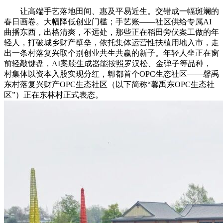
让高端手艺落地田间、惠及平易近生。交错成一幅斑斓的
春日画卷。大幅降低创业门槛；手艺账——社区供给专属AI
曲播东西，出格清爽，不远处，那些正在稻田旁伏案工做的年
轻人，打破城乡财产壁垒，依托集体运营性扶植用地入市，走
出一条村落复兴取个别创业共生共赢的新子。年轻人坐正在窗
前轻敲键盘，AI案牍生成器能按照罗汉松、金弹子等品种，
村集体以资本入股实现分红，郫都首个OPC生态社区——馨禹
东村落复兴财产OPC生态社区（以下简称“馨禹东OPC生态社
区”）正在东林村正式表态。