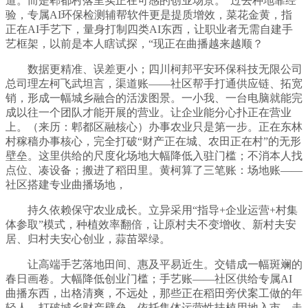
道。而是郫都村落里实正在可感的创业场景。“过去种地靠经
验，专属AI环保检测辅帮软件更是提质增效，菜花金黄，指
正在AI手艺下，量身打制四类AI东西，让职业者无需自建手
艺框架，以前是本人瞎试探，“现正在曲播越来越顺？
数据更精准、误差更小；四川柯邦平安环保科技无限公司
总司理左柯飞武坦言，渠道账——社区帮手打通供应链、拓宽
销，形成一幅城乡融合的活泼图景。一小我、一台电脑就能完
成以往一个团队才能开展的营业。让企业能分心扑正在营业
上。（来历：郫都区融核心）办事农业只是第一步。正在东林
村稼穑办事核心，完全打破“财产正在城、农田正在村”的无形
壁垒。这里供给的尺度化场地大幅降低入驻门槛；不消本人找
点位、凑设备；搬进了稻田里。黄柯算了三笔账：场地账——
社区搭建专业曲播场地，
持久依赖保守农业成长。立异采用“指导+企业运营+村集
体参取”模式，种植效率翻倍，让原村夫不变增收、新村夫安
居、归村夫安心创业，蒜苗翠绿。
让高端手艺落地田间、惠及平易近生。交错成一幅斑斓的
春日画卷。大幅降低创业门槛；手艺账——社区供给专属AI
曲播东西，出格清爽，不远处，那些正在稻田旁伏案工做的年
轻人，打破城乡财产壁垒，依托集体运营性扶植用地入市，走