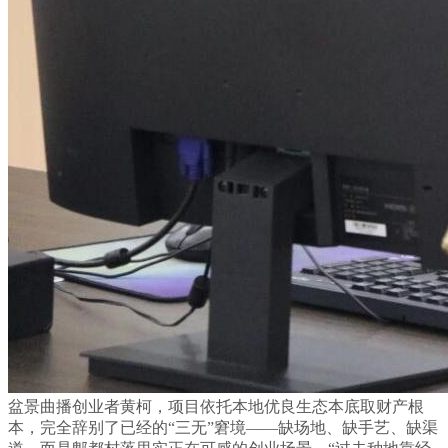
盆景曲播创业者黄柯，项目依托本地优良生态本底取财产根
本，完全辞别了已经的“三无”窘境——缺场地、缺手艺、缺渠