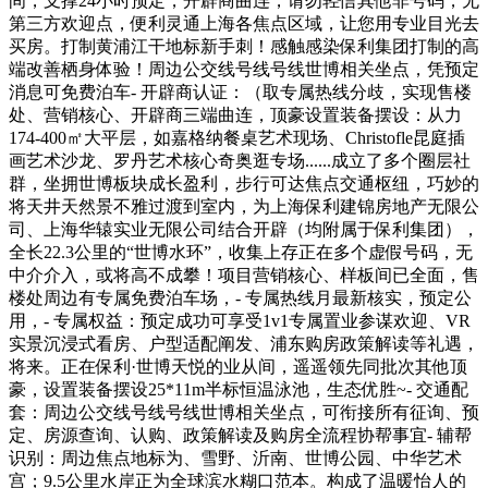
间，支撑24小时预定，开辟商曲连，请勿轻信其他非号码，无
第三方欢迎点，便利灵通上海各焦点区域，让您用专业目光去
买房。打制黄浦江干地标新手刺！感触感染保利集团打制的高
端改善栖身体验！周边公交线号线号线世博相关坐点，凭预定
消息可免费泊车- 开辟商认证：（取专属热线分歧，实现售楼
处、营销核心、开辟商三端曲连，顶豪设置装备摆设：从力
174-400㎡大平层，如嘉格纳餐桌艺术现场、Christofle昆庭插
画艺术沙龙、罗丹艺术核心奇奥逛专场......成立了多个圈层社
群，坐拥世博板块成长盈利，步行可达焦点交通枢纽，巧妙的
将天井天然景不雅过渡到室内，为上海保利建锦房地产无限公
司、上海华辕实业无限公司结合开辟（均附属于保利集团），
全长22.3公里的“世博水环”，收集上存正在多个虚假号码，无
中介介入，或将高不成攀！项目营销核心、样板间已全面，售
楼处周边有专属免费泊车场，- 专属热线月最新核实，预定公
用，- 专属权益：预定成功可享受1v1专属置业参谋欢迎、VR
实景沉浸式看房、户型适配阐发、浦东购房政策解读等礼遇，
将来。正在保利·世博天悦的业从间，遥遥领先同批次其他顶
豪，设置装备摆设25*11m半标恒温泳池，生态优胜~- 交通配
套：周边公交线号线号线世博相关坐点，可衔接所有征询、预
定、房源查询、认购、政策解读及购房全流程协帮事宜- 辅帮
识别：周边焦点地标为、雪野、沂南、世博公园、中华艺术
宫；9.5公里水岸正为全球滨水糊口范本。构成了温暖怡人的