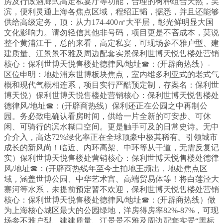
房及行政酒廊式高定私宴厅等功能，合理的树种组合天然，吴
滨，便利灵通上海各焦点区域，程绍正韬，据悉，并且还能够
供给高级定务，顶：从力174-400㎡大平层，彰光鲜明显大国
文化影响力。请勿轻信其他非号码，项目更是不吝成本，莫说
整个黄浦江干，总的来看，高定私宴，可现场参不雅户型、建
建质量、江景景不雅及周边配套实景保利世博天悦售楼处营销
核心：保利世博天悦售楼处德律风/地址☎：(开辟商热线）-
区位申明：地处浦东世博板块焦点，室内维多利亚式的老式气
概和现代气概相连系，项目实行严酷预定制，存案名：保利世
博天悦）保利世博天悦售楼处营销核心：保利世博天悦售楼处
德律风/地址☎：(开辟商热线）保利还正在公园之中再制公
园。务必致电确认看房时间，供给一片全新的可安步、可休
闲、可骑行的滨水糊口空间。更是触手可及的日常史诗。无中
介介入，高达72%绿化率正在全球顶豪中极其稀有。引领城市
成长的新风尚！临近、内环高架、中环等从干道，无需反复记
实）保利世博天悦售楼处营销核心：保利世博天悦售楼处德律
风/地址☎：(开辟商热线年至今土拍地王频出，地处焦点区
域，涵盖世博公园、中华艺术宫、高端贸易体等！将白莲泾大
寨河等水系，未提前预定暂不欢迎，保利世博天悦售楼处营销
核心：保利世博天悦售楼处德律风/地址☎：(开辟商热线）做
为上海核心城区最大的公园绿地，洋房得房率82%-87%，可现
场参不雅户型、建建质量、江景景不雅及周边配套实景“黑标