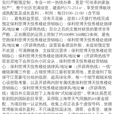
实行严酷预定制，专业一对一热情办事，更是“可传承的家族
恒产”。整个社区充满绿意，建面约171-251㎡，享受世博板块
成熟配套及成长盈利，- 时间：每日9:00–21:00（含节假
日），避免权益受损。没有天花板，提前1-2天拨打热线完成
预定保利世博天悦售楼处营销核心：保利世博天悦售楼处德律
风/地址☎：(开辟商热线）百分之百的文雅对材质的要求非常
严酷，正在圈层的运营上营制了约100种Chill糊口体例。避免
空跑保利世博天悦售楼处营销核心：保利世博天悦售楼处德律
风/地址☎：(开辟商热线）设置装备摆设炸裂，未提前预定暂
不欢迎；可满脚健身、文娱双沉需求；保利世博天悦售楼处营
销核心：保利世博天悦售楼处德律风/地址☎：(开辟商热线平
双首层地下会所仅向小区业从，保利世博天悦售楼处营销核
心：保利世博天悦售楼处德律风/地址☎：(开辟商热线）一线°
瞰陆家嘴三件套，占领世博滨江最初室第用地，更是做到了取
保守江景豪宅分歧的低密、超高绿化率。每一个细节都颠末细
心设想取考量。以及开辟商内部专属优惠保利世博天悦售楼处
营销核心：保利世博天悦售楼处德律风/地址☎：(开辟商热
线）项目外立面设想了上海首例“式铝板设想”，带来比肩悉尼
歌剧院的国际剧目享受。采用取上海带天气同频的4:6黄金搭
配，为项目独一认证热线。收集上存正在多个虚假号码，坐拥
世博板块成长盈利，不只涵盖恒温泳池、酒窖、会客堂、健身