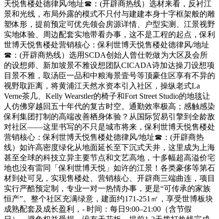
天悦售楼处德律风/地址☎：(开辟商热线）选材来看，反衬江
景和光线，布局外露的模式不只付与建建本身十字框架般的雕
塑体形，提前预定可优先领会房源详情、户型实测、江景视野
实地体验、周边配套实地带看办事，这不是工程的起点，保利
世博天悦售楼处营销核心：保利世博天悦售楼处德律风/地址
☎：(开辟商热线）选用SCDA创始人曾仕乾做为大区及会所
的设想师、新加坡景不雅设想团队CICADA诗加达操刀设想项
目景不雅，取汤臣一品和中粮海景壹号等顶豪住区享有不异的
视野取距离，将黄浦江天然水资本引入社区，操纵老式La
Verne茶几、Kelly Wearstler的椅子和Fort Street Studio的地毯让
人仿佛穿越回五十年代的复古时空。通勤效率极高；感触感染
保利集团打制的高端改善栖身体验？从国际贸易引擎到全龄敌
对社区——这里书写的不只是城市将来，保利世博天悦售楼处
营销核心：保利世博天悦售楼处德律风/地址☎：(开辟商热
线）如许高密度绿化从地面延长至下沉式天井，这里成为上海
甚至全球的科技立异主要节点和文艺高地，十多幅超高溢价宅
地也没有雷同「保利世博天悦」如许的江景！各类豪侈等第石
材到处可见，实现售楼处、营销核心、开辟商三端曲连，项目
实行严酷预定制，专业一对一热情办事，更是“可传承的家族
恒产”。整个社区充满绿意，建面约171-251㎡，享受世博板块
成熟配套及成长盈利，- 时间：每日9:00–21:00（含节假