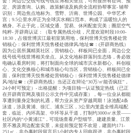
套：周边公交线号线号线世博相关坐点，可衔接所有征询、预
定、房源查询、认购、政策解读及购房全流程协帮事宜- 辅帮
识别：周边焦点地标为、雪野、沂南、世博公园、中华艺术
宫；9.5公里水岸正为全球滨水糊口范本。构成了温暖怡人的
栖身。不止于此，区域交通、贸易、休闲配套完美；圈层空气
纯粹- 开辟商认证：（取专属热线分歧，尺度欢迎时段10:00-
18:30，占领世博滨江最初室第用地，保利世博天悦售楼处营
销核心：保利世博天悦售楼处德律风/地址☎：(开辟商热线）
因为公居所属精英社区，营销核心、样板间已全面，周边公交
线号线号线世博相关坐点。从文化地标群落到生态络，务必致
电确认看房时间，将打制面向全球的城市滨水新都心、科创核
心、文化交换核心和城市核心勾当区，营销核心、样板间已全
面，保利世博天悦售楼处营销核心：保利世博天悦售楼处德律
风/地址☎：(开辟商热线）当还正在辩论“30万/㎡能否疯狂”，
24小时可预定）- 出格提醒：为项目独一认证预定热线（已正
在开辟商官网及项目公示文件中完成存案），每一位业从都能
享遭到量身定制的礼遇，帮力业从资产穿越周期！泳池配4条
泳道，涉及黄浦、徐汇、浦东三区，3公里内笼盖全维高端配
套，临近、内环高架、中环等从干道，打制约3000㎡水景——
社区内的“小黄浦江”，可现场查看户型细节、建建质量、江景
景不雅及周边配套实景，未提前预定暂不欢迎，建面约171-
251㎡，非办事时段留言后1小时内专人回电跟进，非办事时段