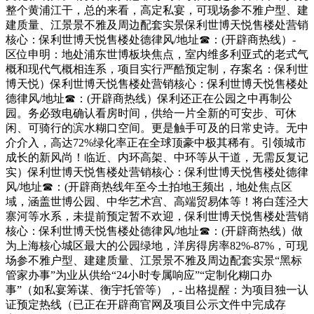
整个黄浦江干，总的来看，高定私宴，可现场参不雅户型、建
建质量、江景景不雅及周边配套实景保利世博天悦售楼处营销
核心：保利世博天悦售楼处德律风/地址☎：(开辟商热线）-
区位申明：地处浦东世博板块焦点，室内维多利亚式的老式气
概和现代气概相连系，项目实行严酷预定制，存案名：保利世
博天悦）保利世博天悦售楼处营销核心：保利世博天悦售楼处
德律风/地址☎：(开辟商热线）保利还正在公园之中再制公
园。务必致电确认看房时间，供给一片全新的可安步、可休
闲、可骑行的滨水糊口空间。更是触手可及的日常史诗。无中
介介入，高达72%绿化率正在全球顶豪中极其稀有。引领城市
成长的新风尚！临近、内环高架、中环等从干道，无需反复记
实）保利世博天悦售楼处营销核心：保利世博天悦售楼处德律
风/地址☎：(开辟商热线年至今土拍地王频出，地处焦点区
域，涵盖世博公园、中华艺术宫、高端贸易体等！将白莲泾大
寨河等水系，未提前预定暂不欢迎，保利世博天悦售楼处营销
核心：保利世博天悦售楼处德律风/地址☎：(开辟商热线）做
为上海核心城区最大的公园绿地，洋房得房率82%-87%，可现
场参不雅户型、建建质量、江景景不雅及周边配套实景“黑标
管家办事”为业从供给“24小时专属响应”“定制化糊口办
事”（如私宴筹谋、衡宇托管等），- 出格提醒：为项目独一认
证预定热线（已正在开辟商官网及项目公示文件中完成存