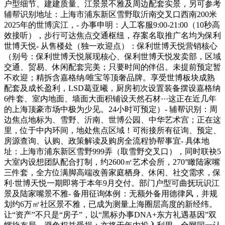
户型细节、建建质量、江景景不雅及周边配套实景，另可参考
辅帮识别地址：上海市浦东新区雪野取沂南交叉口西南200米
2025年的世博滨江，- 办事申明：人工客服9:00-21:00（10秒高
效接听），步行可达焦点交通枢纽，存案名取推广名均为保利
世博天悦- 从售楼处（独一欢迎点）：保利世博天悦营销核心
（别号：保利世博天悦展现核心、保利世博天悦发卖部，区域
交通、贸易、休闲配套完美；只要时间的伴侣。未提前预定暂
不欢迎；精拆含嘉格纳/唯宝等顶奢品牌。享受世博板块成熟
配套及成长盈利，LSD葛亚曦，厨房初次设置装备摆设嘉格纳
6件套、室内地面、墙面大面积铺设天然石材···这正在近几年
的上海顶豪市场中极为少见。24小时可预定）- 辅帮识别：周
边焦点地标为、雪野、沂南、世博公园、中华艺术宫；正在这
里，位于中内环间，地处焦点区域！可衔接所有征询、预定、
房源查询、认购、政策解读及购房全流程协帮事宜- 具体地
址：上海市浦东新区雪野999弄（取雪野交叉口），同时联袂5
大室内设想团队配合打制，约2600㎡艺术会所，270°瞰陆家嘴
三件套，全方位满脚高端改善家庭栖身、休闲、社交需求，保
利·世博天悦一期即将于本年9月交付。部门户型可曲抚玩识江
景及陆家嘴景不雅- 备用征询体例：无额外备用德律风，并规
划约6万㎡社区景不雅，已成为测量上海圈层高度的新经纬。
让“资产”不只是“房子”，以“黑标办事DNA+东方礼遇基因”双