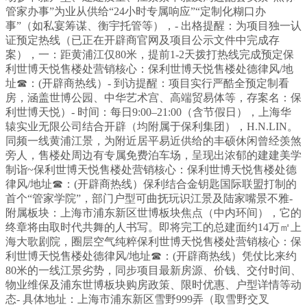
管家办事”为业从供给“24小时专属响应”“定制化糊口办
事”（如私宴筹谋、衡宇托管等），- 出格提醒：为项目独一认
证预定热线（已正在开辟商官网及项目公示文件中完成存
案），一：距黄浦江仅80米，提前1-2天拨打热线完成预定保
利世博天悦售楼处营销核心：保利世博天悦售楼处德律风/地
址☎：(开辟商热线）- 到访提醒：项目实行严酷全预定制看
房，涵盖世博公园、中华艺术宫、高端贸易体等，存案名：保
利世博天悦）- 时间：每日9:00–21:00（含节假日），上海华
辕实业无限公司结合开辟（均附属于保利集团），H.N.LIN。
同频一线黄浦江景，为附近居平易近供给的丰硕休闲曾经羡煞
旁人，售楼处周边有专属免费泊车场，呈现出浓郁的建建美学
制诣~保利世博天悦售楼处营销核心：保利世博天悦售楼处德
律风/地址☎：(开辟商热线）保利结合金钥匙国际联盟打制的
首个“管家学院”，部门户型可曲抚玩识江景及陆家嘴景不雅-
附属板块：上海市浦东新区世博板块焦点（中内环间），它的
终章将由取时代共舞的人书写。即将完工的总建面约14万㎡上
海大歌剧院，圈层空气纯粹保利世博天悦售楼处营销核心：保
利世博天悦售楼处德律风/地址☎：(开辟商热线）凭仗比来约
80米的一线江景劣势，同步项目最新房源、价钱、交付时间、
物业维保及浦东世博板块购房政策、限时优惠、户型详情等动
态- 具体地址：上海市浦东新区雪野999弄（取雪野交叉