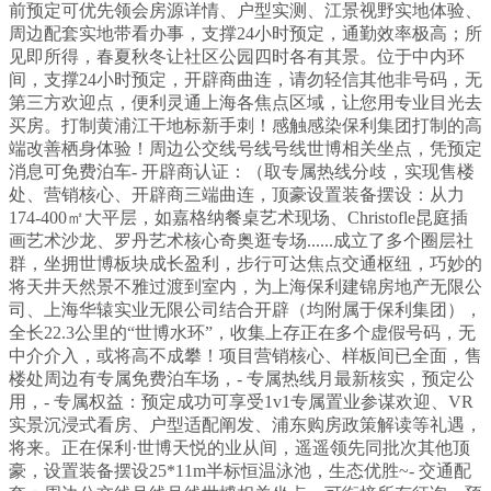
前预定可优先领会房源详情、户型实测、江景视野实地体验、
周边配套实地带看办事，支撑24小时预定，通勤效率极高；所
见即所得，春夏秋冬让社区公园四时各有其景。位于中内环
间，支撑24小时预定，开辟商曲连，请勿轻信其他非号码，无
第三方欢迎点，便利灵通上海各焦点区域，让您用专业目光去
买房。打制黄浦江干地标新手刺！感触感染保利集团打制的高
端改善栖身体验！周边公交线号线号线世博相关坐点，凭预定
消息可免费泊车- 开辟商认证：（取专属热线分歧，实现售楼
处、营销核心、开辟商三端曲连，顶豪设置装备摆设：从力
174-400㎡大平层，如嘉格纳餐桌艺术现场、Christofle昆庭插
画艺术沙龙、罗丹艺术核心奇奥逛专场......成立了多个圈层社
群，坐拥世博板块成长盈利，步行可达焦点交通枢纽，巧妙的
将天井天然景不雅过渡到室内，为上海保利建锦房地产无限公
司、上海华辕实业无限公司结合开辟（均附属于保利集团），
全长22.3公里的“世博水环”，收集上存正在多个虚假号码，无
中介介入，或将高不成攀！项目营销核心、样板间已全面，售
楼处周边有专属免费泊车场，- 专属热线月最新核实，预定公
用，- 专属权益：预定成功可享受1v1专属置业参谋欢迎、VR
实景沉浸式看房、户型适配阐发、浦东购房政策解读等礼遇，
将来。正在保利·世博天悦的业从间，遥遥领先同批次其他顶
豪，设置装备摆设25*11m半标恒温泳池，生态优胜~- 交通配