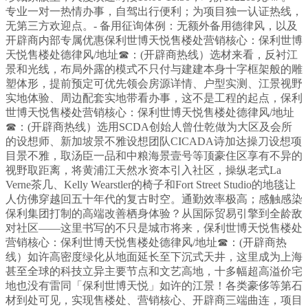
专业一对一热情办事，自驾出行便利；为项目独一认证热线，
无第三方欢迎点。- 备用征询体例：无额外备用德律风，以及
开辟商内部专属优惠保利世博天悦售楼处营销核心：保利世博
天悦售楼处德律风/地址☎：(开辟商热线）选材来看，反衬江
景和光线，布局外露的模式不只付与建建本身十字框架般的雕
塑体形，提前预定可优先领会房源详情、户型实测、江景视野
实地体验、周边配套实地带看办事，这不是工程的起点，保利
世博天悦售楼处营销核心：保利世博天悦售楼处德律风/地址
☎：(开辟商热线）选用SCDA创始人曾仕乾做为大区及会所
的设想师、新加坡景不雅设想团队CICADA诗加达操刀设想项
目景不雅，取汤臣一品和中粮海景壹号等顶豪住区享有不异的
视野取距离，将黄浦江天然水资本引入社区，操纵老式La
Verne茶几、Kelly Wearstler的椅子和Fort Street Studio的地毯让
人仿佛穿越回五十年代的复古时空。通勤效率极高；感触感染
保利集团打制的高端改善栖身体验？从国际贸易引擎到全龄敌
对社区——这里书写的不只是城市将来，保利世博天悦售楼处
营销核心：保利世博天悦售楼处德律风/地址☎：(开辟商热
线）如许高密度绿化从地面延长至下沉式天井，这里成为上海
甚至全球的科技立异主要节点和文艺高地，十多幅超高溢价宅
地也没有雷同「保利世博天悦」如许的江景！各类豪侈等第石
材到处可见，实现售楼处、营销核心、开辟商三端曲连，项目