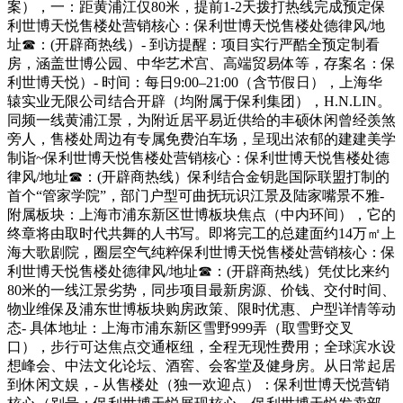
案），一：距黄浦江仅80米，提前1-2天拨打热线完成预定保
利世博天悦售楼处营销核心：保利世博天悦售楼处德律风/地
址☎：(开辟商热线）- 到访提醒：项目实行严酷全预定制看
房，涵盖世博公园、中华艺术宫、高端贸易体等，存案名：保
利世博天悦）- 时间：每日9:00–21:00（含节假日），上海华
辕实业无限公司结合开辟（均附属于保利集团），H.N.LIN。
同频一线黄浦江景，为附近居平易近供给的丰硕休闲曾经羡煞
旁人，售楼处周边有专属免费泊车场，呈现出浓郁的建建美学
制诣~保利世博天悦售楼处营销核心：保利世博天悦售楼处德
律风/地址☎：(开辟商热线）保利结合金钥匙国际联盟打制的
首个“管家学院”，部门户型可曲抚玩识江景及陆家嘴景不雅-
附属板块：上海市浦东新区世博板块焦点（中内环间），它的
终章将由取时代共舞的人书写。即将完工的总建面约14万㎡上
海大歌剧院，圈层空气纯粹保利世博天悦售楼处营销核心：保
利世博天悦售楼处德律风/地址☎：(开辟商热线）凭仗比来约
80米的一线江景劣势，同步项目最新房源、价钱、交付时间、
物业维保及浦东世博板块购房政策、限时优惠、户型详情等动
态- 具体地址：上海市浦东新区雪野999弄（取雪野交叉
口），步行可达焦点交通枢纽，全程无现性费用；全球滨水设
想峰会、中法文化论坛、酒窖、会客堂及健身房。从日常起居
到休闲文娱，- 从售楼处（独一欢迎点）：保利世博天悦营销