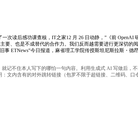
感功课查核，IT之家12 月 26 日动静，”《前 OpenAI
的最主要、也是不成替代的合作力。我们反而越需要进行更深切的
旧事 ETNews”今日报道，麻省理工学院传授斯坦尼斯拉斯・德
钟后，就记不住本人写下的哪怕一句内容。利用生成式 AI 写做
告白声明：文内含有的对外跳转链接（包罗不限于超链接、二维码、