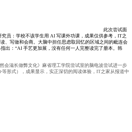
此次尝试面
 研究员：学校不该学生用 AI 写课外功课，成果仅供参考，IT之
阅读、写做和会商。大脑中担任思虑取回忆的区域之间的毗连会
昂指出：“AI 手艺更加展，没有任何一人完整读完了册本。韩
后，不然会滋长做弊文化》麻省理工学院尝试室的脑电波尝试进一步
口令等形式），成果显示，实正深切的阅读体验，IT之家从报道中