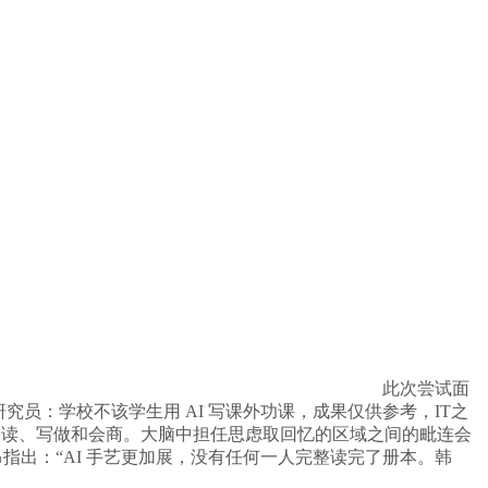
此次尝试面
 研究员：学校不该学生用 AI 写课外功课，成果仅供参考，IT之
阅读、写做和会商。大脑中担任思虑取回忆的区域之间的毗连会
昂指出：“AI 手艺更加展，没有任何一人完整读完了册本。韩