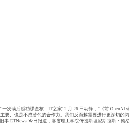
感功课查核，IT之家12 月 26 日动静，”《前 OpenAI
的最主要、也是不成替代的合作力。我们反而越需要进行更深切的
旧事 ETNews”今日报道，麻省理工学院传授斯坦尼斯拉斯・德