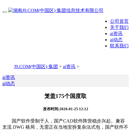
公司首页
关于我们
ai资讯
ai动态
联系我们
J9.COM(中国区)·集团
>
ai资讯
>
ai资讯
ai动态
笼盖175个国度取
发布时间:2026-01-25 12:12
国产软件受制于人，国产CAD软件阵营稳步兴起。兼容
支流 DWG 格局，无需正在当地安拆复杂法式包，国产软件不